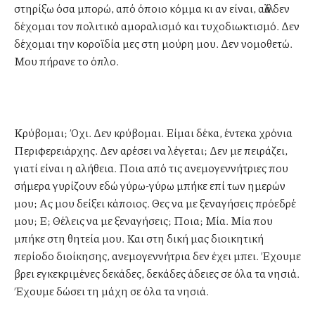
στηρίξω όσα μπορώ, από όποιο κόμμα κι αν είναι, αλλά δεν
δέχομαι τον πολιτικό αμοραλισμό και τυχοδιωκτισμό. Δεν
δέχομαι την κοροϊδία μες στη μούρη μου. Δεν νομοθετώ.
Μου πήρανε το όπλο.
Κρύβομαι; Όχι. Δεν κρύβομαι. Είμαι δέκα, έντεκα χρόνια
Περιφερειάρχης. Δεν αρέσει να λέγεται; Δεν με πειράζει,
γιατί είναι η αλήθεια. Ποια από τις ανεμογεννήτριες που
σήμερα γυρίζουν εδώ γύρω-γύρω μπήκε επί των ημερών
μου; Ας μου δείξει κάποιος. Θες να με ξεναγήσεις πρόεδρέ
μου; Ε; Θέλεις να με ξεναγήσεις; Ποια; Μία. Μία που
μπήκε στη θητεία μου. Και στη δική μας διοικητική
περίοδο διοίκησης, ανεμογεννήτρια δεν έχει μπει. Έχουμε
βρει εγκεκριμένες δεκάδες, δεκάδες άδειες σε όλα τα νησιά.
Έχουμε δώσει τη μάχη σε όλα τα νησιά.