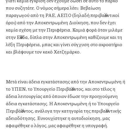
γιατί καμία έγκριση δεν έχουμε δώσει σε αυτό το πάρκο
που συζητάτε. Ο νόμος σήμερα λέει: Βεβαίωση
παραγωγού από τη ΡΑΕ, ΑΕΠΟ (δηλαδή περιβαλλοντικοί
όροι) από την Αποκεντρωμένη Διοίκηση, που δεν έχει
καμία σχέση με την Περιφέρεια. Καμιά φορά όταν μιλάμε
στην Ελλάδα, δίπλα στην Αποκεντρωμένη καθίζουμε και τη
λέξη Περιφέρεια, μπας και γίνει σύγχυση στο ακροατήριο
και βλάψουμε τον κακό Χατζημάρκο.
Μετά είναι άδεια εγκατάστασης από την Αποκεντρωμένη ή
το ΥΠΕΝ, το Υπουργείο Περιβάλλοντος, και στο τέλος η
άδεια λειτουργίας από όποιον έδωσε την προηγούμενη
άδεια εγκατάστασης. Η Αποκεντρωμένη ή το Υπουργείο
Περιβάλλοντος, ανάλογα την κατηγορία της περιβαλλοντικής
αδειοδότησης. Ευνουχίστηκε η αυτοδιοίκηση, μας
αφαιρέθηκε ο λόγος, μας αφαιρέθηκε η υπογραφή.