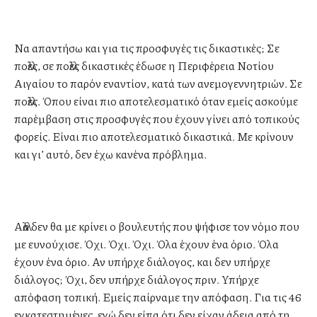
Να απαντήσω και για τις προσφυγές τις δικαστικές; Σε
πολλές, σε πολλές δικαστικές έδωσε η Περιφέρεια Νοτίου
Αιγαίου το παρόν εναντίον, κατά των ανεμογεννητριών. Σε
πολλές. Όπου είναι πιο αποτελεσματικό όταν εμείς ασκούμε
παρέμβαση στις προσφυγές που έχουν γίνει από τοπικούς
φορείς. Είναι πιο αποτελεσματικό δικαστικά. Με κρίνουν
και γι’ αυτό, δεν έχω κανένα πρόβλημα.
Αλλά δεν θα με κρίνει ο βουλευτής που ψήφισε τον νόμο που
με ευνούχισε. Όχι. Όχι. Όχι. Όλα έχουν ένα όριο. Όλα
έχουν ένα όριο. Αν υπήρχε διάλογος, και δεν υπήρχε
διάλογος; Όχι, δεν υπήρχε διάλογος πριν. Υπήρχε
απόφαση τοπική. Εμείς παίρναμε την απόφαση. Για τις 46
εγκατεστημένες, εγώ δεν είπα ότι δεν είχαν άδεια από τη