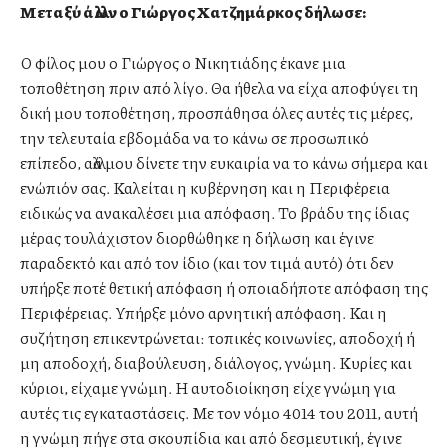
Μεταξύ άλλων ο Γιώργος Χατζημάρκος δήλωσε:
Ο φίλος μου ο Γιώργος ο Νικητιάδης έκανε μια
τοποθέτηση πριν από λίγο. Θα ήθελα να είχα αποφύγει τη
δική μου τοποθέτηση, προσπάθησα όλες αυτές τις μέρες,
την τελευταία εβδομάδα να το κάνω σε προσωπικό
επίπεδο, αλλά μου δίνετε την ευκαιρία να το κάνω σήμερα και
ενώπιόν σας. Καλείται η κυβέρνηση και η Περιφέρεια
ειδικώς να ανακαλέσει μια απόφαση. Το βράδυ της ίδιας
μέρας τουλάχιστον διορθώθηκε η δήλωση και έγινε
παραδεκτό και από τον ίδιο (και τον τιμά αυτό) ότι δεν
υπήρξε ποτέ θετική απόφαση ή οποιαδήποτε απόφαση της
Περιφέρειας. Υπήρξε μόνο αρνητική απόφαση. Και η
συζήτηση επικεντρώνεται: τοπικές κοινωνίες, αποδοχή ή
μη αποδοχή, διαβούλευση, διάλογος, γνώμη. Κυρίες και
κύριοι, είχαμε γνώμη. Η αυτοδιοίκηση είχε γνώμη για
αυτές τις εγκαταστάσεις. Με τον νόμο 4014 του 2011, αυτή
η γνώμη πήγε στα σκουπίδια και από δεσμευτική, έγινε