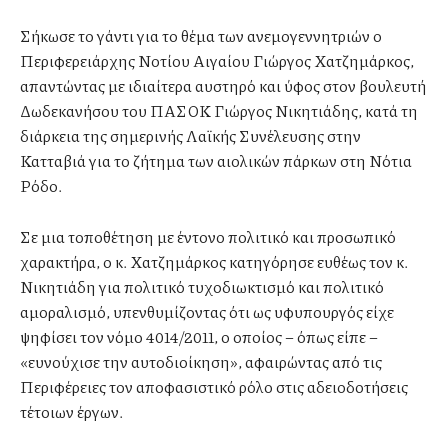
Σήκωσε το γάντι για το θέμα των ανεμογεννητριών ο
Περιφερειάρχης Νοτίου Αιγαίου Γιώργος Χατζημάρκος,
απαντώντας με ιδιαίτερα αυστηρό και ύφος στον βουλευτή
Δωδεκανήσου του ΠΑΣΟΚ Γιώργος Νικητιάδης, κατά τη
διάρκεια της σημερινής Λαϊκής Συνέλευσης στην
Κατταβιά για το ζήτημα των αιολικών πάρκων στη Νότια
Ρόδο.
Σε μια τοποθέτηση με έντονο πολιτικό και προσωπικό
χαρακτήρα, ο κ. Χατζημάρκος κατηγόρησε ευθέως τον κ.
Νικητιάδη για πολιτικό τυχοδιωκτισμό και πολιτικό
αμοραλισμό, υπενθυμίζοντας ότι ως υφυπουργός είχε
ψηφίσει τον νόμο 4014/2011, ο οποίος – όπως είπε –
«ευνούχισε την αυτοδιοίκηση», αφαιρώντας από τις
Περιφέρειες τον αποφασιστικό ρόλο στις αδειοδοτήσεις
τέτοιων έργων.