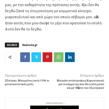
μας, με την καθαρότητα της πρότασης αυτής. Και δεν θα
δεχθώ ξανά τη στοχοποίηση με κομματικό κίνητρο,
μικροπολιτικό και από χώρο τον οποίο σέβομαι μεν, αλλά
ήταν αυτός που μου έκοψε το χέρι που κρατούσε το στυλό.
Αυτό δεν θα το δεχθώ.
SOURCE
Realvoice.gr
Προηγούμενο άρθρο
Επόμενο άρθρο
Πλεύρης: Μειωμένες κατά 70% οι
Μετράει αντίστροφα η Καρυστιανού
μεταναστευτικές ροές
για το κόμμα της που θα στελεχώσει
και με Έλληνες του εξωτερικού
- Advertisement -