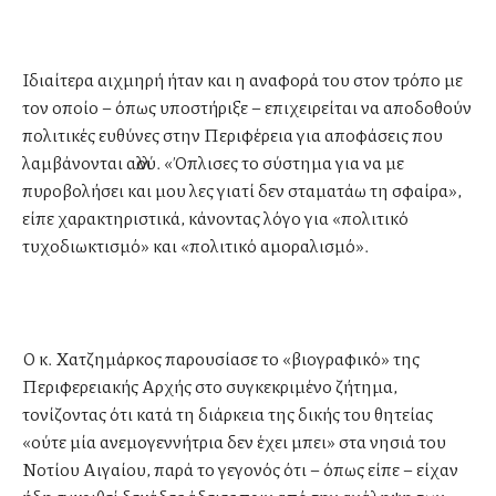
Ιδιαίτερα αιχμηρή ήταν και η αναφορά του στον τρόπο με
τον οποίο – όπως υποστήριξε – επιχειρείται να αποδοθούν
πολιτικές ευθύνες στην Περιφέρεια για αποφάσεις που
λαμβάνονται αλλού. «Όπλισες το σύστημα για να με
πυροβολήσει και μου λες γιατί δεν σταματάω τη σφαίρα»,
είπε χαρακτηριστικά, κάνοντας λόγο για «πολιτικό
τυχοδιωκτισμό» και «πολιτικό αμοραλισμό».
Ο κ. Χατζημάρκος παρουσίασε το «βιογραφικό» της
Περιφερειακής Αρχής στο συγκεκριμένο ζήτημα,
τονίζοντας ότι κατά τη διάρκεια της δικής του θητείας
«ούτε μία ανεμογεννήτρια δεν έχει μπει» στα νησιά του
Νοτίου Αιγαίου, παρά το γεγονός ότι – όπως είπε – είχαν