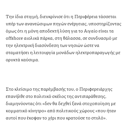
Την ίδια στιγμή, διευκρίνισε ότι η Περιφέρεια τάσσεται
υπέρ των ανανεώσιμων πηγών ενέργειας, υποστηρίζοντας
όμως ότι η μόνη αποδεκτή λύση για το Αιγαίο είναι τα
offshore αιολικά πάρκα, στη θάλασσα, σε συνδυασμό με
την ηλεκτρική διασύνδεση των νησιών ώστε να
σταματήσει η λειτουργία μονάδων ηλεκτροπαραγωγής με
ορυκτά καύσιμα.
Στο κλείσιμο της παρέμβασής του, ο Περιφερειάρχης
επανήλθε στο πολιτικό σκέλος της αντιπαράθεσης,
διαμηνύοντας ότι «δεν θα δεχθεί ξανά στοχοποίηση με
κομματικό κίνητρο» από πολιτικούς χώρους «που ήταν
αυτοί που έκοψαν το χέρι που κρατούσε το στυλό».