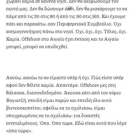
χωράει καμία σε κανένα νησί. Δεν θα ακυρώσουμε τον
εαυτό μας. Δεν θα δώσουμε άλλοθι, δεν θα ρισκάρουμε το να
πάμε από τις 30 στις 80 ή από τις 90 στις 160. Και έχουμε
πάει και παρακάτω, σαν Περιφερειακό Συμβούλιο. Όχι
ανεμογεννήτριες πάνω στο νησί. Όχι, όχι, όχι. Τέλος, όχι.
Καμία. Offshore στο Αιγαίο έχει έκταση και το Αιγαίο
μπορεί, μπορεί να υποδεχθεί.
Ακούω, ακούω το αν είμαστε υπέρ ή όχι. Πώς είστε υπέρ
αφού δεν θέλετε καμία; Απαντάμε: Offshore μες στη
θάλασσα, διασυνδεδεμένο. Άκουσα κάτι από τον κύριο
Βογιατζή, επειδή είμαι παρών και επειδή όλο αυτό
βιντεοσκοπείται, οφείλω να το σχολιάσω, είμαι
υποχρεωμένος να το σχολιάσω: για δικαστές
εντεταλμένους. Όπα. Όπα τώρα. Εδώ είναι αυτό που λέμε
«όπα τώρα».