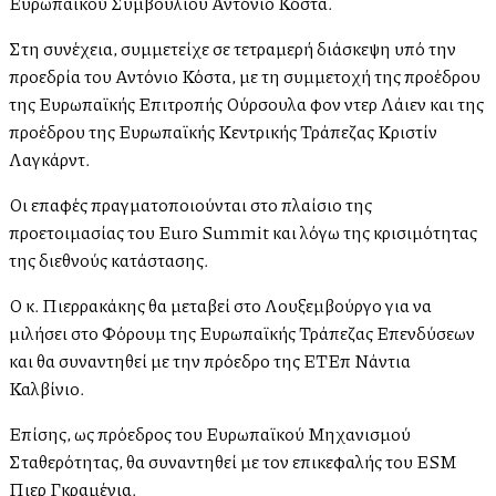
Ευρωπαϊκού Συμβουλίου Αντόνιο Κόστα.
Στη συνέχεια, συμμετείχε σε τετραμερή διάσκεψη υπό την
προεδρία του Αντόνιο Κόστα, με τη συμμετοχή της προέδρου
της Ευρωπαϊκής Επιτροπής Ούρσουλα φον ντερ Λάιεν και της
προέδρου της Ευρωπαϊκής Κεντρικής Τράπεζας Κριστίν
Λαγκάρντ.
Οι επαφές πραγματοποιούνται στο πλαίσιο της
προετοιμασίας του Euro Summit και λόγω της κρισιμότητας
της διεθνούς κατάστασης.
Ο κ. Πιερρακάκης θα μεταβεί στο Λουξεμβούργο για να
μιλήσει στο Φόρουμ της Ευρωπαϊκής Τράπεζας Επενδύσεων
και θα συναντηθεί με την πρόεδρο της ΕΤΕπ Νάντια
Καλβίνιο.
Επίσης, ως πρόεδρος του Ευρωπαϊκού Μηχανισμού
Σταθερότητας, θα συναντηθεί με τον επικεφαλής του ESM
Πιερ Γκραμένια.