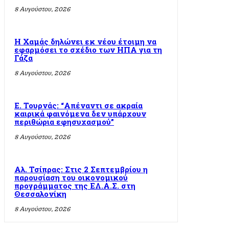
8 Αυγούστου, 2026
Η Χαμάς δηλώνει εκ νέου έτοιμη να
εφαρμόσει το σχέδιο των ΗΠΑ για τη
Γάζα
8 Αυγούστου, 2026
Ε. Τουρνάς: “Απέναντι σε ακραία
καιρικά φαινόμενα δεν υπάρχουν
περιθώρια εφησυχασμού”
8 Αυγούστου, 2026
Αλ. Τσίπρας: Στις 2 Σεπτεμβρίου η
παρουσίαση του οικονομικού
προγράμματος της ΕΛ.Α.Σ. στη
Θεσσαλονίκη
8 Αυγούστου, 2026