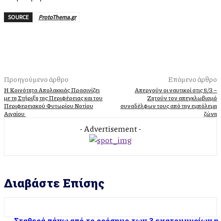
SOURCE
ProtoThema.gr
Προηγούμενο άρθρο
Επόμενο άρθρο
Η Κοινότητα Απολακκιάς Πρασινίζει
Απεργούν οι ναυτικοί στις 5/3 –
με τη Στήριξη της Περιφέρειας και του
Ζητούν τον απεγκλωβισμό
Περιφερειακού Φυτωρίου Νοτίου
συναδέλφων τους από την εμπόλεμη
Αιγαίου
ζώνη
- Advertisement -
Διαβάστε Επίσης
Σταθερά πάνω από το ορόσημο των 3 εκατομμυρίων η