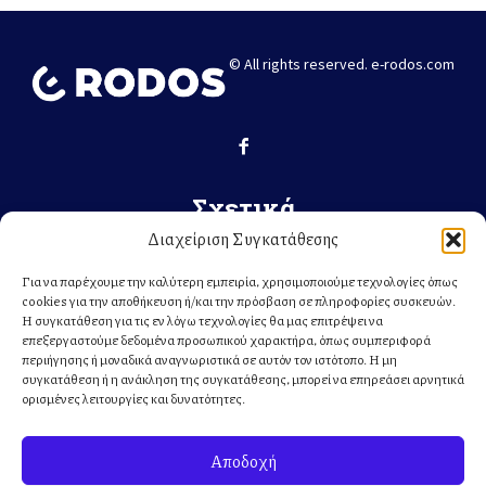
© All rights reserved. e-rodos.com
Σχετικά
Διαχείριση Συγκατάθεσης
ΕΛΛΆΔΑ
ΚΌΣΜΟΣ
Για να παρέχουμε την καλύτερη εμπειρία, χρησιμοποιούμε τεχνολογίες όπως
cookies για την αποθήκευση ή/και την πρόσβαση σε πληροφορίες συσκευών.
ΤΟΠΙΚΆ
Η συγκατάθεση για τις εν λόγω τεχνολογίες θα μας επιτρέψει να
ΣΧΕΤΙΚΆ ΜΕ ΕΜΆΣ
επεξεργαστούμε δεδομένα προσωπικού χαρακτήρα, όπως συμπεριφορά
περιήγησης ή μοναδικά αναγνωριστικά σε αυτόν τον ιστότοπο. Η μη
συγκατάθεση ή η ανάκληση της συγκατάθεσης, μπορεί να επηρεάσει αρνητικά
Κατηγορίες
ορισμένες λειτουργίες και δυνατότητες.
ΕΙΔΗΣΕΙΣ
Αποδοχή
ΔΙΚΑΣΤΙΚΟ – ΑΣΤΥΝΟΜΙΚΟ