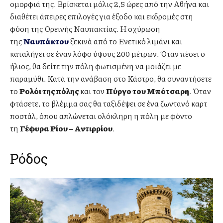
ομορφιά της. Βρίσκεται μόλις 2,5 ώρες από την Αθήνα και
διαθέτει άπειρες επιλογές για έξοδο και εκδρομές στη
φύση της Ορεινής Ναυπακτίας. Η οχύρωση
της
Ναυπάκτου
ξεκινά από το Ενετικό λιμάνι και
καταλήγει σε έναν λόφο ύψους 200 μέτρων. Όταν πέσει ο
ήλιος, θα δείτε την πόλη φωτισμένη να μοιάζει με
παραμύθι. Κατά την ανάβαση στο Κάστρο, θα συναντήσετε
το
Ρολόι της πόλης
και τον
Πύργο του Μπότσαρη
. Όταν
φτάσετε, το βλέμμα σας θα ταξιδέψει σε ένα ζωντανό καρτ
ποστάλ, όπου απλώνεται ολόκληρη η πόλη με φόντο
τη
Γέφυρα Ρίου – Αντιρρίου
.
Ρόδος