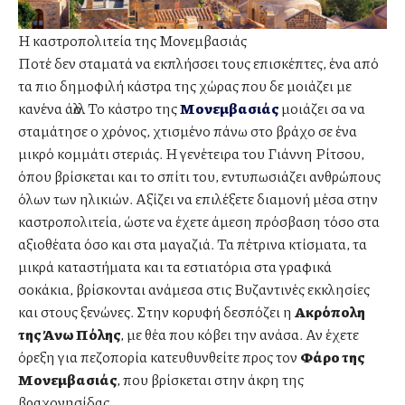
Η καστροπολιτεία της Μονεμβασιάς
Ποτέ δεν σταματά να εκπλήσσει τους επισκέπτες, ένα από
τα πιο δημοφιλή κάστρα της χώρας που δε μοιάζει με
κανένα άλλο. Το κάστρο της
Μονεμβασιάς
μοιάζει σα να
σταμάτησε ο χρόνος, χτισμένο πάνω στο βράχο σε ένα
μικρό κομμάτι στεριάς. Η γενέτειρα του Γιάννη Ρίτσου,
όπου βρίσκεται και το σπίτι του, εντυπωσιάζει ανθρώπους
όλων των ηλικιών. Αξίζει να επιλέξετε διαμονή μέσα στην
καστροπολιτεία, ώστε να έχετε άμεση πρόσβαση τόσο στα
αξιοθέατα όσο και στα μαγαζιά. Τα πέτρινα κτίσματα, τα
μικρά καταστήματα και τα εστιατόρια στα γραφικά
σοκάκια, βρίσκονται ανάμεσα στις Βυζαντινές εκκλησίες
και στους ξενώνες. Στην κορυφή δεσπόζει η
Ακρόπολη
της Άνω Πόλης
, με θέα που κόβει την ανάσα. Αν έχετε
όρεξη για πεζοπορία κατευθυνθείτε προς τον
Φάρο της
Μονεμβασιάς
, που βρίσκεται στην άκρη της
βραχονησίδας.