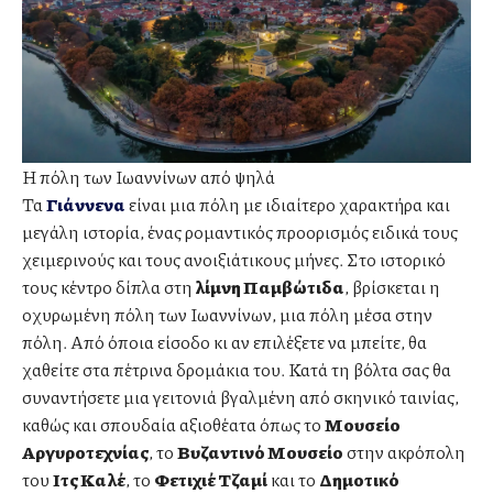
Η πόλη των Ιωαννίνων από ψηλά
Τα
Γιάννενα
είναι μια πόλη με ιδιαίτερο χαρακτήρα και
μεγάλη ιστορία, ένας ρομαντικός προορισμός ειδικά τους
χειμερινούς και τους ανοιξιάτικους μήνες. Στο ιστορικό
τους κέντρο δίπλα στη
λίμνη Παμβώτιδα
, βρίσκεται η
οχυρωμένη πόλη των Ιωαννίνων, μια πόλη μέσα στην
πόλη. Από όποια είσοδο κι αν επιλέξετε να μπείτε, θα
χαθείτε στα πέτρινα δρομάκια του. Κατά τη βόλτα σας θα
συναντήσετε μια γειτονιά βγαλμένη από σκηνικό ταινίας,
καθώς και σπουδαία αξιοθέατα όπως το
Μουσείο
Αργυροτεχνίας
, το
Βυζαντινό Μουσείο
στην ακρόπολη
του
Ιτς Καλέ
, το
Φετιχιέ Τζαμί
και το
Δημοτικό