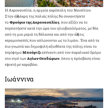
Η Ακροναυπλία, η αρχαία ακρόπολη του Ναυπλίου
Στην άλλη άκρη της παλιάς πόλης θα συναντήσετε
το
Φρούριο της Ακροναυπλίας
, που αξίζει να το
περπατήσετε κατά την ώρα του ηλιοβασιλέματος, με θέα
από τη μια μεριά τη θάλασσα και από την άλλη τις
κεραμοσκεπές που απλώνονται ως το λιμάνι. Ένα από τα
πιο γνωστά και δημοφιλή αξιοθέατα της πόλης είναι το
περίφημο
Μπούρτζι
απέναντι από τον παραλιακό δρόμο
στο νησί των
Αγίων Θεοδώρων
, όπου η πρόσβαση είναι
εφικτή με καραβάκι.
Ιωάννινα