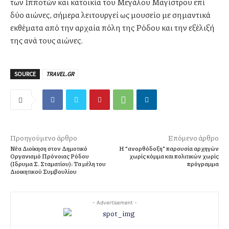
των Ιπποτών και κατοικία του Μεγάλου Μαγίστρου επί
δύο αιώνες, σήμερα λειτουργεί ως μουσείο με σημαντικά
εκθέματα από την αρχαία πόλη της Ρόδου και την εξέλιξή
της ανά τους αιώνες.
SOURCE
TRAVEL.GR
Προηγούμενο άρθρο
Επόμενο άρθρο
Νέα Διοίκηση στον Δημοτικό
Η “ανορθόδοξη” παρουσία αρχηγών
Οργανισμό Πρόνοιας Ρόδου
χωρίς κόμμα και πολιτικών χωρίς
(Ιδρυμα Σ. Σταματίου): Τα μέλη του
πρόγραμμα
Διοικητικού Συμβουλίου
- Advertisement -