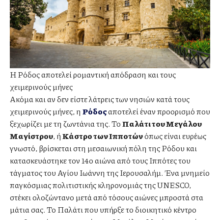
Η Ρόδος αποτελεί ρομαντική απόδραση και τους
χειμερινούς μήνες
Ακόμα και αν δεν είστε λάτρεις των νησιών κατά τους
χειμερινούς μήνες, η
Ρόδος
αποτελεί έναν προορισμό που
ξεχωρίζει με τη ζωντάνια της. Το
Παλάτι του Μεγάλου
Μαγίστρου
, ή
Κάστρο των Ιπποτών
όπως είναι ευρέως
γνωστό, βρίσκεται στη μεσαιωνική πόλη της Ρόδου και
κατασκευάστηκε τον 14ο αιώνα από τους Ιππότες του
τάγματος του Αγίου Ιωάννη της Ιερουσαλήμ. Ένα μνημείο
παγκόσμιας πολιτιστικής κληρονομιάς της UNESCO,
στέκει ολοζώντανο μετά από τόσους αιώνες μπροστά στα
μάτια σας. Το Παλάτι που υπήρξε το διοικητικό κέντρο