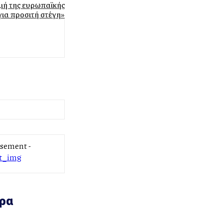
μή της ευρωπαϊκής
ια προσιτή στέγη»
isement -
ρα