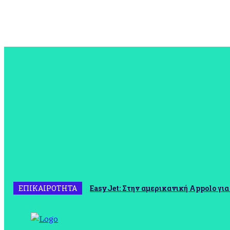
συνδεθείτε
Καλωσήρθατε! Συνδεθείτε στον λογαριασμό σας
το όνομα χρήστη σας
ο κωδικός πρόσβασης σας
Ξεχάσατε τον κωδικό σας? ζήτα βοήθεια
ΑΝΑΚΤΗΣΗ ΚΩΔΙΚΟΥ
Ανακτήστε τον κωδικό σας
το email σας
Ένας κωδικός πρόσβασης θα σταλθεί με e-mail σε εσάς.
ΕΠΙΚΑΙΡΟΤΗΤΑ
EasyJet: Στην αμερικανική Appolo για 