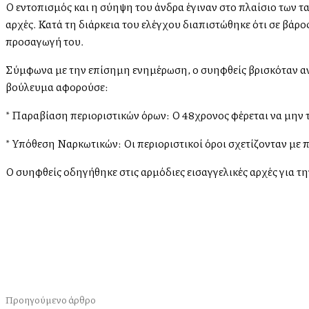
Ο εντοπισμός και η σύλληψη του άνδρα έγιναν στο πλαίσιο των 
αρχές. Κατά τη διάρκεια του ελέγχου διαπιστώθηκε ότι σε βά
προσαγωγή του.
Σύμφωνα με την επίσημη ενημέρωση, ο συλληφθείς βρισκόταν
βούλευμα αφορούσε:
* Παραβίαση περιοριστικών όρων: Ο 48χρονος φέρεται να μην τ
* Υπόθεση Ναρκωτικών: Οι περιοριστικοί όροι σχετίζονταν με π
Ο συλληφθείς οδηγήθηκε στις αρμόδιες εισαγγελικές αρχές για τ
μερίδιο
Προηγούμενο άρθρο