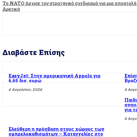
Το ΝΑΤΟ άρχισε τον στρατηγικό σχεδιασμό για μια αποστολή
Αρκτική
Διαβάστε Επίσης
EasyJet: Στην αμερικανική Appolo για
Επίσ
6,65 δισ. ευρώ
Βραζ
6 Αυγούστου, 2026
6 Αυγο
Παιδ
αναμ
για 
6 Αυγο
Ελεύθερη η πρόσβαση στους χώρους των
ομπρελοκαθισμάτων – Καταγγελίες στο