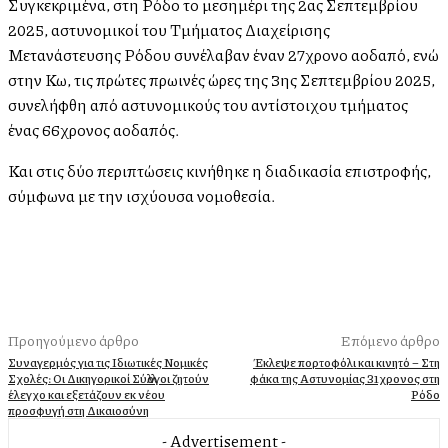
Συγκεκριμένα, στη Ρόδο το μεσημέρι της 2ας Σεπτεμβρίου
2025, αστυνομικοί του Τμήματος Διαχείρισης
Μετανάστευσης Ρόδου συνέλαβαν έναν 27χρονο αλλοδαπό, ενώ
στην Κω, τις πρώτες πρωινές ώρες της 3ης Σεπτεμβρίου 2025,
συνελήφθη από αστυνομικούς του αντίστοιχου τμήματος
ένας 66χρονος αλλοδαπός.
Και στις δύο περιπτώσεις κινήθηκε η διαδικασία επιστροφής,
σύμφωνα με την ισχύουσα νομοθεσία.
Προηγούμενο άρθρο
Επόμενο άρθρο
Συναγερμός για τις Ιδιωτικές Νομικές
Έκλεψε πορτοφόλι και κινητό – Στη
Σχολές: Οι Δικηγορικοί Σύλλογοι ζητούν
φάκα της Αστυνομίας 31χρονος στη
έλεγχο και εξετάζουν εκ νέου
Ρόδο
προσφυγή στη Δικαιοσύνη
- Advertisement -