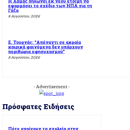
Η Χαμάς δηλώνει εκ νέου έτοιμη να
εφαρμόσει το σχέδιο των ΗΠΑ για τη
Γάζα
8 Αυγούστου, 2026
Ε. Τουρνάς: “Απέναντι σε ακραία
καιρικά φαινόμενα δεν υπάρχουν
περιθώρια εφησυχασμού”
8 Αυγούστου, 2026
- Advertisement -
Πρόσφατες Ειδήσεις
Πότε ανοίγουν τα σχολεία στην