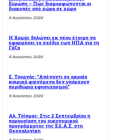
Ευρώπη – Πώς διαμορφώνονται οι
διακοπές από χώρα σε χώρα
8 Αυγούστου, 2026
Η Χαμάς δηλώνει εκ νέου έτοιμη να
εφαρμόσει το σχέδιο των ΗΠΑ για τη
Γάζα
8 Αυγούστου, 2026
Ε. Τουρνάς: “Απέναντι σε ακραία
καιρικά φαινόμενα δεν υπάρχουν
περιθώρια εφησυχασμού”
8 Αυγούστου, 2026
Αλ. Τσίπρας: Στις 2 Σεπτεμβρίου η
παρουσίαση του οικονομικού
προγράμματος της ΕΛ.Α.Σ. στη
Θεσσαλονίκη
8 Αυγούστου, 2026