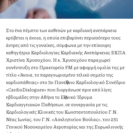
Στο ένα πέμπτο των ασθενών με καρδιακή ανεπάρκεια
κρύβεται η άνοια, η οποία επιβαρύνει περισσότερο τους
άντρες από τις γυναίκες, σύμφωνα με την επίκουρη
καθηγήτρια Καρδιολογίας Καρδιακής Ανεπάρκειας ΕΚΠΑ
Χριστίνα Χρυσοχόου. Η κ. Χρυσοχόου παραχωρεί
συνέντευξη στο Πρακτορείο FM με αφορμή ομιλία της με
τίτλο «Άνοια, το παραγνωρισμένο τελικό σημείο της
καρδιοπάθειας» στο 3ο Πανελλήνιο Καρδιολογικό Συνέδριο
«CardioDialogues» που διοργάνωσε πριν από λίγες
εβδομάδες στην Αθήνα το Ελληνικό Ίδρυμα
Καρδιαγγειακών Παθήσεων, σε συνεργασία με τις
Καρδιολογικές Κλινικές του Κωνσταντοπουλείου Γ.Ν.
Νέας Ιωνίας, του Γ.Ν. «Ασκληπιείου Βούλας», του 251
Γενικού Νοσοκομείου Αεροπορίας και της Ευρωκλινικής