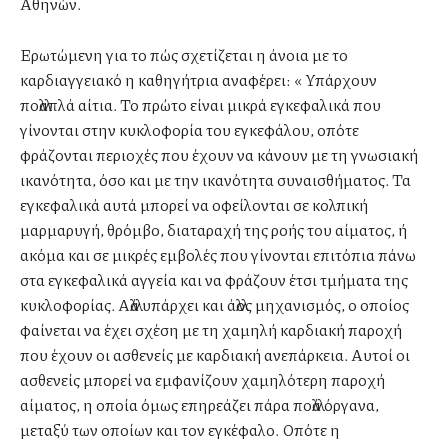
Αθηνών.
Ερωτώμενη για το πώς σχετίζεται η άνοια με το
καρδιαγγειακό η καθηγήτρια αναφέρει: « Υπάρχουν
πολλαπλά αίτια. Το πρώτο είναι μικρά εγκεφαλικά που
γίνονται στην κυκλοφορία του εγκεφάλου, οπότε
φράζονται περιοχές που έχουν να κάνουν με τη γνωσιακή
ικανότητα, όσο και με την ικανότητα συναισθήματος. Τα
εγκεφαλικά αυτά μπορεί να οφείλονται σε κολπική
μαρμαρυγή, θρόμβο, διαταραχή της ροής του αίματος, ή
ακόμα και σε μικρές εμβολές που γίνονται επιτόπια πάνω
στα εγκεφαλικά αγγεία και να φράζουν έτσι τμήματα της
κυκλοφορίας. Αλλά υπάρχει και άλλος μηχανισμός, ο οποίος
φαίνεται να έχει σχέση με τη χαμηλή καρδιακή παροχή
που έχουν οι ασθενείς με καρδιακή ανεπάρκεια. Αυτοί οι
ασθενείς μπορεί να εμφανίζουν χαμηλότερη παροχή
αίματος, η οποία όμως επηρεάζει πάρα πολλά όργανα,
μεταξύ των οποίων και τον εγκέφαλο. Οπότε η