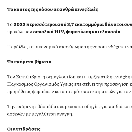
Το κόστος της νόσου σε ανθρώπινες ζωές
Το
2022 περισσότεροι από 3,7 εκατομμύρια θάνατοι συ
προκάλεσαν
συνολικά HIV, φυματίωση και ελονοσία
.
Παράλληλα, το οικονομικό αποτύπωμα της νόσου ενδέχεται να
Τα επόμενα βήματα
Τον Σεπτέμβριο, η σεμαγλουτίδη και η τιρζεπατίδη εντάχθη
Παγκόσμιος Οργανισμός Υγείας επεκτείνει την προσέγγιση 
προμήθειας φαρμάκων κατά το πρότυπο εκστρατειών για τον
Την επόμενη εβδομάδα αναμένονται οδηγίες για παιδιά και ε
ασθενών με μεγαλύτερη ανάγκη.
Οι αντιδράσεις