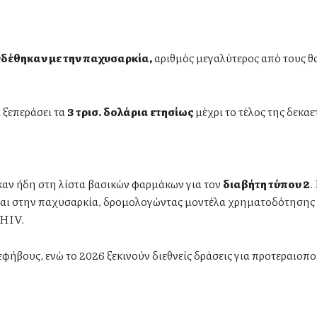
νδέθηκαν με την παχυσαρκία,
αριθμός μεγαλύτερος από τους θ
 ξεπεράσει τα
3 τρισ. δολάρια ετησίως
μέχρι το τέλος της δεκαε
καν ήδη στη λίστα βασικών φαρμάκων για τον
διαβήτη τύπου 2
.
και στην παχυσαρκία, δρομολογώντας μοντέλα χρηματοδότησης 
 HIV.
φήβους, ενώ το 2026 ξεκινούν διεθνείς δράσεις για προτεραιοπ