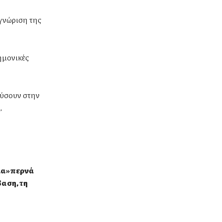
αγνώριση της
ημονικές
δύσουν στην
,
α» περνά
βαση, τη