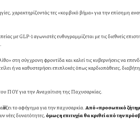
δηγίες, χαρακτηρίζοντάς τες «κομβικό βήμα» για την επίσημη αν
είας με GLP-1 αγωνιστές ευθυγραμμίζεται με τις διεθνείς επιστ
.
λίθο» στη σύγχρονη φροντίδα και καλεί τις κυβερνήσεις να επεν
ίλει ή να καθυστερήσει επιπλοκές όπως καρδιοπάθειες, διαβήτη
 του ΠΟΥ για την Αναχαίτιση της Παχυσαρκίας.
λάζει το αφήγημα για την παχυσαρκία.
Από «προσωπικό ζήτημ
υν νέες δυνατότητες,
όμως η επιτυχία θα κριθεί από την πρόσ