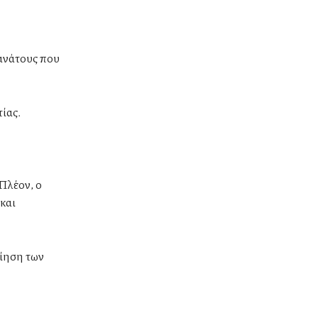
ανάτους που
τίας.
 Πλέον, ο
και
οίηση των