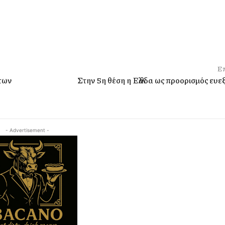
Επ
 των
Στην 5η θέση η Ελλάδα ως προορισμός ευε
- Advertisement -