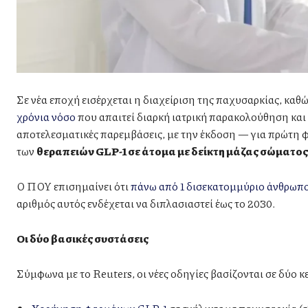
Σε νέα εποχή εισέρχεται η διαχείριση της παχυσαρκίας, καθ
χρόνια νόσο
που απαιτεί διαρκή ιατρική παρακολούθηση και μ
αποτελεσματικές παρεμβάσεις, με την έκδοση — για πρώτη
των
θεραπειών GLP-1 σε άτομα με δείκτη μάζας σώματος 
Ο ΠΟΥ επισημαίνει ότι
πάνω από 1 δισεκατομμύριο άνθρωπο
αριθμός αυτός ενδέχεται να διπλασιαστεί έως το 2030.
Οι δύο βασικές συστάσεις
Σύμφωνα με το Reuters, οι νέες οδηγίες βασίζονται σε δύο κ