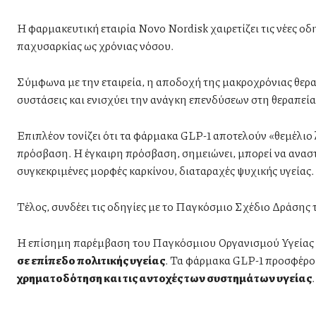
Η φαρμακευτική εταιρία Novo Nordisk χαιρετίζει τις νέες ο
παχυσαρκίας ως χρόνιας νόσου.
Σύμφωνα με την εταιρεία, η αποδοχή της μακροχρόνιας θεραπ
συστάσεις και ενισχύει την ανάγκη επενδύσεων στη θεραπεία
Επιπλέον τονίζει ότι τα φάρμακα GLP-1 αποτελούν «θεμέλιο 
πρόσβαση. Η έγκαιρη πρόσβαση, σημειώνει, μπορεί να αναστε
συγκεκριμένες μορφές καρκίνου, διαταραχές ψυχικής υγείας.
Τέλος, συνδέει τις οδηγίες με το Παγκόσμιο Σχέδιο Δράσης
Η επίσημη παρέμβαση του Παγκόσμιου Οργανισμού Υγείας αλ
σε επίπεδο πολιτικής υγείας
. Τα φάρμακα GLP-1 προσφέρο
χρηματοδότηση και τις αντοχές των συστημάτων υγείας
.