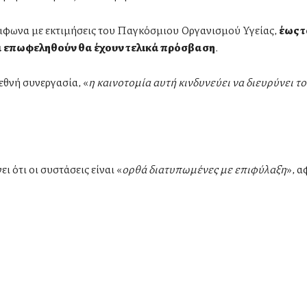
μφωνα με εκτιμήσεις του Παγκόσμιου Οργανισμού Υγείας,
έως 
α επωφεληθούν θα έχουν τελικά πρόσβαση
.
εθνή συνεργασία, «
η καινοτομία αυτή κινδυνεύει να διευρύνει τ
ι ότι οι συστάσεις είναι «
ορθά διατυπωμένες με επιφύλαξη
», 