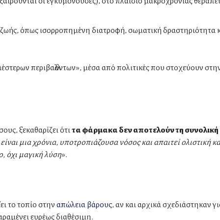
εξαιρούνται οι εγκυμονούσες), στο πλαίσιο μακροχρόνιας θεραπε
ο ζωής, όπως ισορροπημένη διατροφή, σωματική δραστηριότητα 
έστερων περιβαλλόντων», μέσα από πολιτικές που στοχεύουν στ
ους, ξεκαθαρίζει ότι
τα φάρμακα δεν αποτελούν τη συνολική
ίναι μια χρόνια, υποτροπιάζουσα νόσος και απαιτεί ολιστική κα
ο, όχι μαγική λύση
».
ξει το τοπίο στην
απώλεια βάρους
, αν και αρχικά σχεδιάστηκαν γι
παραμένει ευρέως διαθέσιμη.