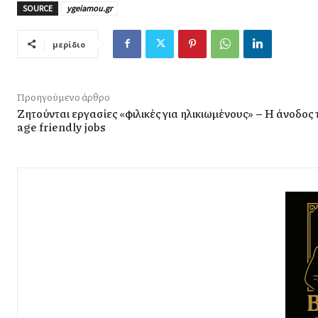
SOURCE
ygeiamou.gr
μερίδιο
Προηγούμενο άρθρο
Ζητούνται εργασίες «φιλικές για ηλικιωμένους» – Η άνοδος
age friendly jobs