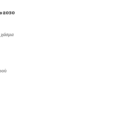
το 2030
ο χάσμα
αφού