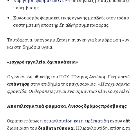
Χορήγηση φαρμάκων GLP-1
σε ενήλικες με παχυσαρκία (
παρέμβασης.
Συνδυασμός φαρμακευτικής αγωγής με αλλαγές στον τρόπ
συστηματική υποστήριξη αλλαγής συμπεριφοράς.
Ταυτόχρονα, υπογραμμίζεται η ανάγκη για διαμόρφωση «υγι
και στη δημόσια υγεία.
«Ισχυρό εργαλείο, όχι πανάκεια»
Ο γενικός διευθυντής του ΠΟΥ, Τέντρος Αντάνομ Γκεμπρεγέσ
απάντηση
στην επιδημία της παχυσαρκίας: «
Η παχυσαρκία ε
φροντίδα. Οι θεραπείες είναι ένα σημαντικό κλινικό εργαλεί
Αποτελεσματικά φάρμακα, άνισος δρόμος πρόσβασης
Θεραπείες όπως
η σεμαγλουτίδη και η τιρζεπατίδη
έχουν αλλά
διαχείριση του
διαβήτη τύπου 2
. Η λιραγλουτίδη, επίσης, 