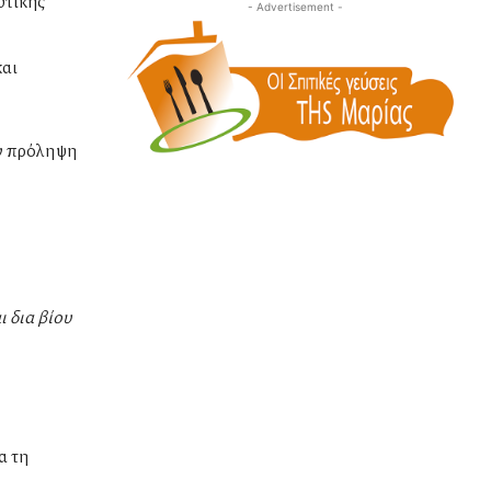
υτικής
- Advertisement -
και
ην πρόληψη
ι δια βίου
α τη