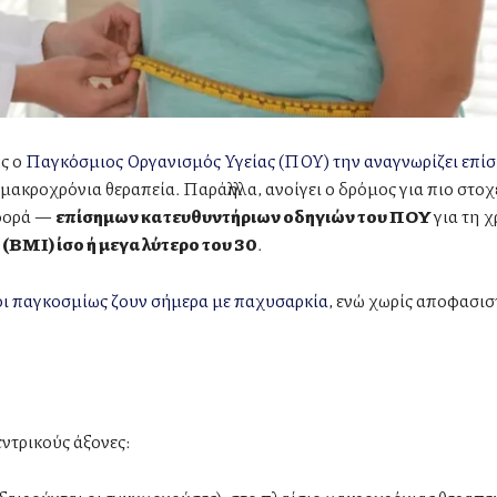
ώς ο
Παγκόσμιος Οργανισμός Υγείας (ΠΟΥ) την αναγνωρίζει επί
ακροχρόνια θεραπεία. Παράλληλα, ανοίγει ο δρόμος για πιο στοχ
 φορά —
επίσημων κατευθυντήριων οδηγιών του ΠΟΥ
για τη 
(BMI) ίσο ή μεγαλύτερο του 30
.
ι παγκοσμίως ζουν σήμερα με παχυσαρκία
, ενώ χωρίς αποφασισ
εντρικούς άξονες: