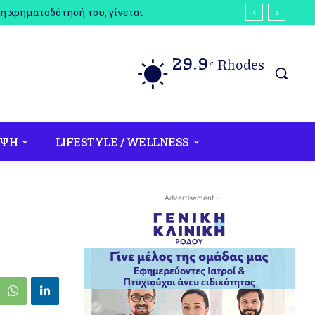
η χρηματοδότησή του, γίνεται
29.9
Rhodes
C
ΟΨΗ
LIFESTYLE / WELLNESS
- Advertisement -