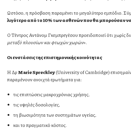
Ωστόσο, η πρόσβαση παραμένει το μεγαλύτερο εμπόδιο. Σύ
λιγότερο από το 10% των ασθενών που θα μπορούσαν ν
Ο Τέντρος Αντάνομ Γκεμπρεγέσου προειδοποιεί ότι χωρίς δι
μεταξύ πλουσίων και φτωχών χωρών
».
Οι ενστάσεις της επιστημονικής κοινότητας
Η Δρ
Marie Spreckley
(University of Cambridge) επισημαίνε
παραμένουν ανοιχτά ερωτήματα για:
τις επιπτώσεις μακροχρόνιας χρήσης,
τις υψηλές δοσολογίες,
τη βιωσιμότητα των συστημάτων υγείας,
και το πραγματικό κόστος.