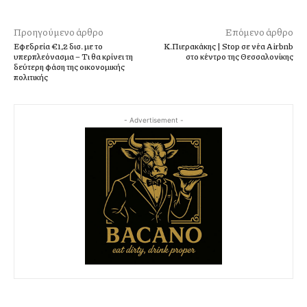
Προηγούμενο άρθρο
Επόμενο άρθρο
Eφεδρεία €1,2 δισ. με το
K.Πιερακάκης | Stop σε νέα Airbnb
υπερπλεόνασμα – Τι θα κρίνει τη
στο κέντρο της Θεσσαλονίκης
δεύτερη φάση της οικονομικής
πολιτικής
- Advertisement -