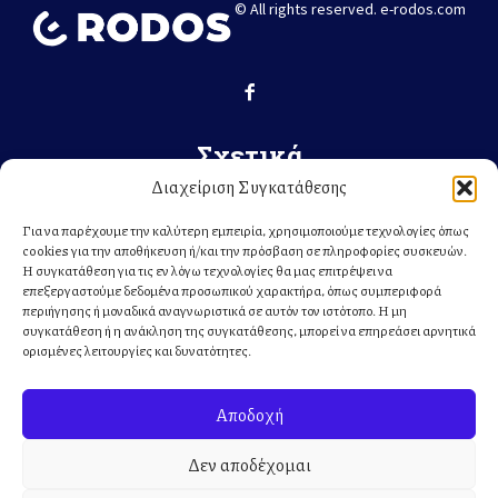
© All rights reserved. e-rodos.com
Σχετικά
Διαχείριση Συγκατάθεσης
ΕΛΛΆΔΑ
ΚΌΣΜΟΣ
Για να παρέχουμε την καλύτερη εμπειρία, χρησιμοποιούμε τεχνολογίες όπως
cookies για την αποθήκευση ή/και την πρόσβαση σε πληροφορίες συσκευών.
ΤΟΠΙΚΆ
Η συγκατάθεση για τις εν λόγω τεχνολογίες θα μας επιτρέψει να
ΣΧΕΤΙΚΆ ΜΕ ΕΜΆΣ
επεξεργαστούμε δεδομένα προσωπικού χαρακτήρα, όπως συμπεριφορά
περιήγησης ή μοναδικά αναγνωριστικά σε αυτόν τον ιστότοπο. Η μη
συγκατάθεση ή η ανάκληση της συγκατάθεσης, μπορεί να επηρεάσει αρνητικά
Κατηγορίες
ορισμένες λειτουργίες και δυνατότητες.
ΕΙΔΗΣΕΙΣ
Αποδοχή
ΔΙΚΑΣΤΙΚΟ – ΑΣΤΥΝΟΜΙΚΟ
ΟΙΚΟΝΟΜΙΑ & ΤΟΥΡΙΣΜΟΣ
Δεν αποδέχομαι
ΑΘΛΗΤΙΚΕΣ ΕΙΔΗΣΕΙΣ