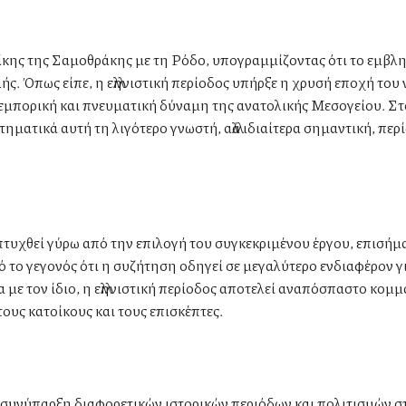
ίκης της Σαμοθράκης με τη Ρόδο, υπογραμμίζοντας ότι το εμβλ
ής. Όπως είπε, η ελληνιστική περίοδος υπήρξε η χρυσή εποχή του 
 εμπορική και πνευματική δύναμη της ανατολικής Μεσογείου. Στ
τηματικά αυτή τη λιγότερο γνωστή, αλλά ιδιαίτερα σημαντική, περ
τυχθεί γύρω από την επιλογή του συγκεκριμένου έργου, επισήμα
ό το γεγονός ότι η συζήτηση οδηγεί σε μεγαλύτερο ενδιαφέρον γ
με τον ίδιο, η ελληνιστική περίοδος αποτελεί αναπόσπαστο κομμ
τους κατοίκους και τους επισκέπτες.
η συνύπαρξη διαφορετικών ιστορικών περιόδων και πολιτισμών σ