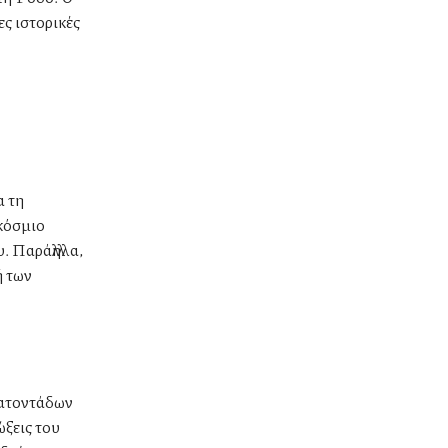
ες ιστορικές
α τη
γκόσμιο
 Παράλληλα,
ή των
κατοντάδων
ώξεις του