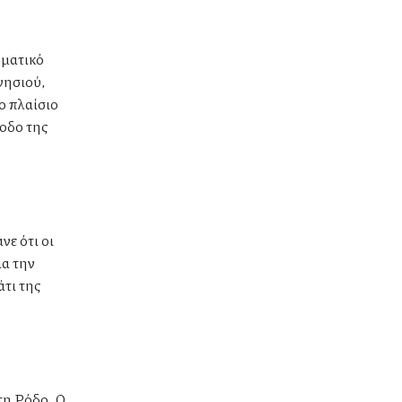
ηματικό
νησιού,
ο πλαίσιο
ίοδο της
νε ότι οι
ια την
άτι της
τη Ρόδο. Ο