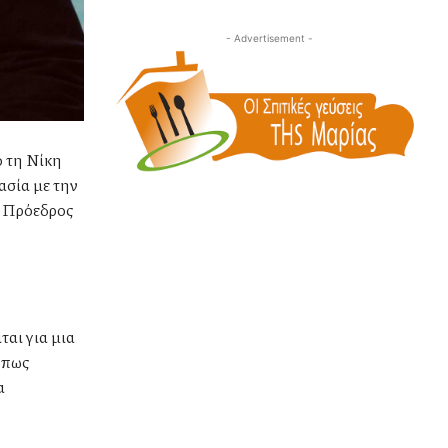
- Advertisement -
ό τη Νίκη
ασία με την
ι Πρόεδρος
αι για μια
Όπως
α