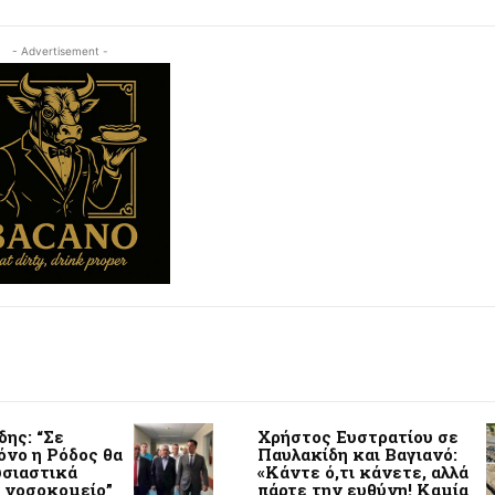
- Advertisement -
δης: “Σε
Χρήστος Ευστρατίου σε
όνο η Ρόδος θα
Παυλακίδη και Βαγιανό:
υσιαστικά
«Κάντε ό,τι κάνετε, αλλά
ο νοσοκομείο”
πάρτε την ευθύνη! Καμία