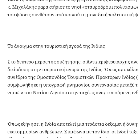
κ. Μιχαλάκης χαρακτήρισε το νησί «σταυροδρόμι πολιτισμών»,
του φάσεις συνθέτουν από κοινού τη μοναδική πολιτιστική 
Το άνοιγμα στην τουριστική αγορά της Ινδίας
Στο δεύτερο μέρος της συζήτησης, ο Αντιπεριφερειάρχης αν
διείσδυση στην τουριστική αγορά της Ινδίας. Όπως αποκάλυψ
συνέδριο της Ομοσπονδίας Τουριστικών Πρακτόρων Ινδίας (
συμφωνήθηκε η υπογραφή μνημονίου συνεργασίας μεταξύ τη
νησιών του Νοτίου Αιγαίου στην ταχέως αναπτυσσόμενη ινδ
Όπως εξήγησε, η Ινδία αποτελεί μια τεράστια δεξαμενή δυν
εκατομμυρίων ανθρώπων. Σύμφωνα με τον ίδιο, οι Ινδοί ταξι