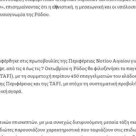
 επισημαίνοντας ότι η ελληνιστική, η μεσαιωνική και οι υπόλοιπ
φυσιογνωμία της Ρόδου.
αφέρθηκε στις πρωτοβουλίες της Περιφέρειας Νοτίου Αιγαίου γι
ε, από τις 4 έως τις 7 Οκτωβρίου η Ρόδος θα φιλοξενήσει το πα
TAFI), με τη συμμετοχή περίπου 450 επαγγελματιών του κλάδου.
ς Περιφέρειας και της TAFI, με στόχο τη συστηματική προβολ
ική αγορά.
ητικών επισκεπτών, με μια συνεχώς διευρυνόμενη μεσαία τάξη ε
διώτες παρουσιάζουν χαρακτηριστικά που ταιριάζουν στις επιδι