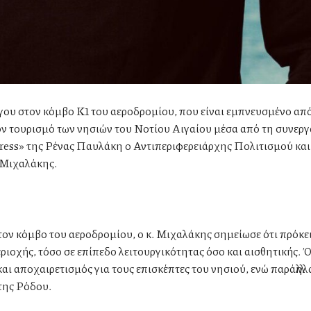
ργου στον κόμβο Κ1 του αεροδρομίου, που είναι εμπνευσμένο απ
 τον τουρισμό των νησιών του Νοτίου Αιγαίου μέσα από τη συνεργ
ress» της Ρένας Παυλάκη ο Αντιπεριφερειάρχης Πολιτισμού κα
 Μιχαλάκης.
ν κόμβο του αεροδρομίου, ο κ. Μιχαλάκης σημείωσε ότι πρόκειτ
ιοχής, τόσο σε επίπεδο λειτουργικότητας όσο και αισθητικής. 
αι αποχαιρετισμός για τους επισκέπτες του νησιού, ενώ παράλληλ
της Ρόδου.