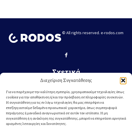
© All rights reserved. e-rodos.com
Σχετικά
Διαχείριση Συγκατάθεσης
ΕΛΛΆΔΑ
ΚΌΣΜΟΣ
Για να παρέχουμε την καλύτερη εμπειρία, χρησιμοποιούμε τεχνολογίες όπως
cookies για την αποθήκευση ή/και την πρόσβαση σε πληροφορίες συσκευών.
ΤΟΠΙΚΆ
Η συγκατάθεση για τις εν λόγω τεχνολογίες θα μας επιτρέψει να
ΣΧΕΤΙΚΆ ΜΕ ΕΜΆΣ
επεξεργαστούμε δεδομένα προσωπικού χαρακτήρα, όπως συμπεριφορά
περιήγησης ή μοναδικά αναγνωριστικά σε αυτόν τον ιστότοπο. Η μη
συγκατάθεση ή η ανάκληση της συγκατάθεσης, μπορεί να επηρεάσει αρνητικά
Κατηγορίες
ορισμένες λειτουργίες και δυνατότητες.