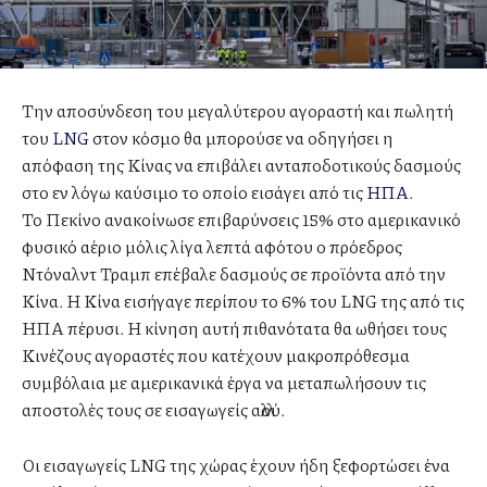
Την αποσύνδεση του μεγαλύτερου αγοραστή και πωλητή
του
LNG
στον κόσμο θα μπορούσε να οδηγήσει η
απόφαση της Κίνας να επιβάλει ανταποδοτικούς δασμούς
στο εν λόγω καύσιμο το οποίο εισάγει από τις
ΗΠΑ
.
Το Πεκίνο ανακοίνωσε επιβαρύνσεις 15% στο αμερικανικό
φυσικό αέριο μόλις λίγα λεπτά αφότου ο πρόεδρος
Ντόναλντ Τραμπ επέβαλε δασμούς σε προϊόντα από την
Κίνα. Η Κίνα εισήγαγε περίπου το 6% του LNG της από τις
ΗΠΑ πέρυσι. Η κίνηση αυτή πιθανότατα θα ωθήσει τους
Κινέζους αγοραστές που κατέχουν μακροπρόθεσμα
συμβόλαια με αμερικανικά έργα να μεταπωλήσουν τις
αποστολές τους σε εισαγωγείς αλλού.
Οι εισαγωγείς LNG της χώρας έχουν ήδη ξεφορτώσει ένα