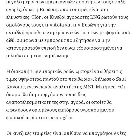
μεγάλο μέρος των αμερικανικών ποσοτήτων τους σε άλλες
αγορές, όπως η Ευρώπη, όπου οι τιμές είναι πιο
ελκυστικές. Ήδη, οι Κινέζοι αγοραστές LNG ρωτούν τους
ομολόγους τους στην Ασία και την Ευρώπη για την
ανταλλαγή πρόσθετων αμερικανικών φορτίων με φορτία από
αλλού, σύμφωνα με εμπόρους που ζήτησαν να μην
κατονομαστούν επειδή δεν είναι εξουσιοδοτημένοι να
μιλούν στα μέσα ενημέρωσης.
Η διακοπή των εμπορικών ροών «μπορεί να ωθήσει τις
τιμές υψηλότερα παντού στο περιθώριο», δήλωσε ο Saul
Kavonic, ενεργειακός αναλυτής της MST Marquee. «Οι
δασμοί θα δημιουργήσουν ουσιώδεις
αναποτελεσματικότητες στην αγορά, οι οποίες θα
ωφελήσουν ορισμένους εμπόρους υγροποιημένου
φυσικού αερίου στις περιοχές».
Οι κινεζικές εταιρείες είναι απίθανο να υπογράψουν νέες