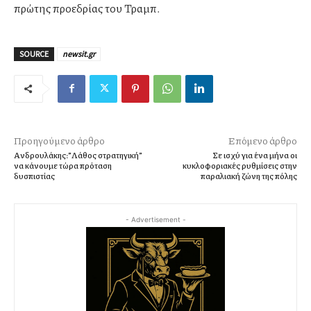
πρώτης προεδρίας του Τραμπ.
SOURCE
newsit.gr
Προηγούμενο άρθρο
Επόμενο άρθρο
Ανδρουλάκης:”Λάθος στρατηγική”
Σε ισχύ για ένα μήνα οι
να κάνουμε τώρα πρόταση
κυκλοφοριακές ρυθμίσεις στην
δυσπιστίας
παραλιακή ζώνη της πόλης
- Advertisement -