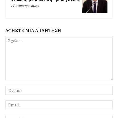
7 Αυγούστου, 2026
ΑΦΗΣΤΕ ΜΙΑ ΑΠΑΝΤΗΣΗ
Σχόλιο:
Όν
Ema
Ιστ