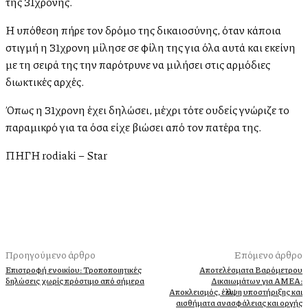
της 31χρονης.
Η υπόθεση πήρε τον δρόμο της δικαιοσύνης, όταν κάποια
στιγμή η 31χρονη μίλησε σε φίλη της για όλα αυτά και εκείνη
με τη σειρά της την παρότρυνε να μιλήσει στις αρμόδιες
διωκτικές αρχές.
Όπως η 31χρονη έχει δηλώσει, μέχρι τότε ουδείς γνώριζε το
παραμικρό για τα όσα είχε βιώσει από τον πατέρα της.
ΠΗΓΗ rodiaki – Star
Προηγούμενο άρθρο
Επόμενο άρθρο
Επιστροφή ενοικίου: Τροποποιητικές
Αποτελέσματα Βαρόμετρου
δηλώσεις χωρίς πρόστιμο από σήμερα
Δικαιωμάτων για ΑΜΕΑ:
Αποκλεισμός, έλλειψη υποστήριξης και
αισθήματα ανασφάλειας και οργής