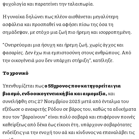
ψυχολογία και παρατείνει την ταλαιπωρία.
Η γυναίκα δηλώνει πως πλέον αισθάνεται μεγαλύτερη
ασφάλεια και προσπαθεί να αφήσει πίσω της όσα τη
σημάδεψαν, με στόχο μια ζωή πιο ήρεμη και ισορροπημένη.
“Ονειρεύομαι μια ήσυχη και ήρεμη ζωή, χωρίς άγχος και
φασαρίες. Δεν έχω πια εμπιστοσύνη στους ανθρώπους. Από
την οικογένειά μου δεν υπάρχει στήριξη”, κατέληξε.
To χρονικό
Υπενθυμίζεται πως
ο 55χρονος που κατηγορείται για
βιασμό, ενδοοικογενειακή βία και αιμομιξία,
και
συνελήφθη στις 27 Νοεμβρίου 2025 μετά από ένταλμα του
εξέδωσε ο ανακριτής Ρόδου σε βάρος του, καθώς τα αδικήματα
που τον “βαραίνουν” είναι πολύ σοβαρά και επιφέρουν ποινές
καθείρξεως από δέκα έως είκοσι έτη, υπάρχουν σοβαρότατες
ενδείξεις για την ενοχή του αλλά και κίνδυνος να επαναλάβει τις