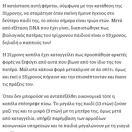
Η κατάσταση αυτή φέρεται, σύμφωνα με την κατάθεση της
31χρονης, να σταμάτησε όταν εκείνη έμεινε έγκυος στο
δεύτερο παιδί της, το οποίο σήμερα είναι τριών ετών. Μετά
από εξέταση DNA που έχει γίνει, διαπιστώθηκε πως
βιολογικός πατέρας του τρίχρονου παιδιού είναι ο 55χρονος,
δηλαδή ο παππούς του!
Η 31χρονη κοπέλα έχει καταγγείλει πως προσπάθησε αρκετές
φορές να ξεφύγει από αυτά που βίωνε από τον ίδιο της τον
πατέρα. Μάλιστα κάποια φορά μετακόμισε σε άλλο σπίτι, όμως
και εκεί ο 55χρονος πήγαινε και την επισκέπτονταν και έκανε
τις πράξεις του.
Όταν δεν μπορούσε να ανταπεξέλθει οικονομικά τότε η
κοπέλα επέστρεφε πίσω. Το μεγάλο της παιδί (13 ετών) ζούσε
μαζί της και το μικρό (3 ετών) με τη μητέρα της, όμως μετά
από καταγγελία, υπήρξε παρέμβαση των αρμοδίων
κοινωνικών υπηρεσιών και τα παιδιά μεγαλώνουν με τη γιαγιά