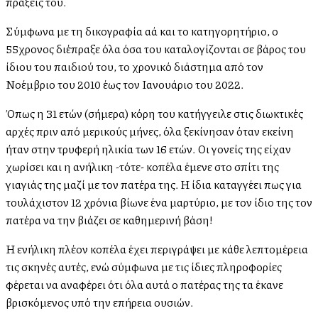
πράξεις του.
Σύμφωνα με τη δικογραφία αλλά και το κατηγορητήριο, ο
55χρονος διέπραξε όλα όσα του καταλογίζονται σε βάρος του
ίδιου του παιδιού του, το χρονικό διάστημα από τον
Νοέμβριο του 2010 έως τον Ιανουάριο του 2022.
Όπως η 31 ετών (σήμερα) κόρη του κατήγγειλε στις διωκτικές
αρχές πριν από μερικούς μήνες, όλα ξεκίνησαν όταν εκείνη
ήταν στην τρυφερή ηλικία των 16 ετών. Οι γονείς της είχαν
χωρίσει και η ανήλικη -τότε- κοπέλα έμενε στο σπίτι της
γιαγιάς της μαζί με τον πατέρα της. Η ίδια καταγγέλλει πως για
τουλάχιστον 12 χρόνια βίωνε ένα μαρτύριο, με τον ίδιο της τον
πατέρα να την βιάζει σε καθημερινή βάση!
Η ενήλικη πλέον κοπέλα έχει περιγράψει με κάθε λεπτομέρεια
τις σκηνές αυτές, ενώ σύμφωνα με τις ίδιες πληροφορίες
φέρεται να αναφέρει ότι όλα αυτά ο πατέρας της τα έκανε
βρισκόμενος υπό την επήρεια ουσιών.