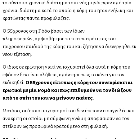
το σύντομο χρονικό διάστημα του ενός μηνός πριν από τρία
χρόνια, διάστημα κατά το οποίο η κόρη του ήταν ενήλικη και
κρατώντας πάντα προφυλάξεις.
Ο 55χρονος στη Ρόδο βάσει των ίδιων
πληροφοριών, αμφισβήτησε το τεστ πατρότητας του
τρίχρονου παιδιού της κόρης του και ζήτησε να διενεργηθεί εκ
νέου εξέταση.
Ο ίδιος σε ερώτηση γιατί να ισχυριστεί όλα αυτά η κόρη του
εφόσον δεν είναι αλήθεια, απάντησε πως το κάνει για τον
εκδικηθεί.
Ο 55χρονος είπε πως η κόρη του συνευρίσκεται
ερωτικά με μία Ρομά και πως επιθυμούν να τον διώξουν
από το σπίτι του και να μείνουν εκείνες.
Ωστόσο, οι όποιοι ισχυρισμοί του δεν έπεισαν εισαγγελέα και
ανακριτή οι οποίοι με σύμφωνη γνώμη αποφάσισαν να τον
στείλουν ως προσωρινά κρατούμενο στη φυλακή.