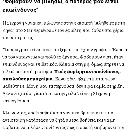
“Φοβόμουν να μιλήσω, ο πατέρας μου είναι
επικίνδυνος”
Η 31χρονη γυναίκα, μιλώντας στην εκπομπή “Αλήθειες με τη
Ζήνα” στο Star περιέγραψε τον εφιάλτη που ζούσε στα χέρια
του πατέρα της
“Τα πράγματα είναι όπως τα ξέρετε και έχουν γραφτεί. Έπρεπε
να τον καταγγείλλω και πολύ το άργησα. Φοβόμουν γιατί ήταν
επικίνδυνος και επιθετικός. Κάποια στιγμή, όμως, έπρεπε να
τελειώσει αυτή η ιστορία.
Πολλές φορές ήταν επικίνδυνος,
απειλούσε με μαχαίρια
. Κανείς δεν ήξερε τίποτα, τώρα
μαθεύτηκε. Μόνη μου τα περνούσα, δεν είχα καμία στήριξη.
Δεν άντεχα άλλο, γι΄αυτό το κατήγγειλα”, είπε η 31χρονη
καταγγέλλουσα.
Κλείνοντας, προέτρεψε όποια γυναίκα βρίσκεται σε μια
αντίστοιχη κατάσταση να ζητά άμεσα βοήθεια και να μη
φοβάται να μιλήσει, τονίζοντας πως η σιωπή επιβαρύνει την