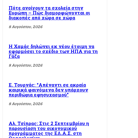
Πότε ανοίγουν τα σχολεία στην
Ευρώπη – Πώς διαμορφώνονται οι
διακοπές από χώρα σε χώρα
8 Αυγούστου, 2026
Η Χαμάς δηλώνει εκ νέου έτοιμη να
εφαρμόσει το σχέδιο των ΗΠΑ για τη
Γάζα
8 Αυγούστου, 2026
Ε. Τουρνάς: “Απέναντι σε ακραία
καιρικά φαινόμενα δεν υπάρχουν
περιθώρια εφησυχασμού”
8 Αυγούστου, 2026
Αλ. Τσίπρας: Στις 2 Σεπτεμβρίου η
παρουσίαση του οικονομικού
προγράμματος της ΕΛ.Α.Σ. στη